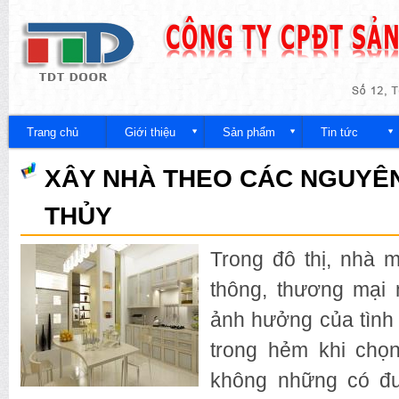
Nh
đế
Công
nội
ty
du
Trang chủ
Giới thiệu
Sản phẩm
Tin tức
XÂY NHÀ THEO CÁC NGUYÊ
THỦY
Trong đô thị, nhà m
thông, thương mại 
ảnh hưởng của tình 
trong hẻm khi chọn
không những có đư