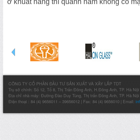
ở khuất nắng thì quanh năm không có mặt
CÔNG TY CỔ PHẦN ĐẦU TƯ SẢN XUẤT VÀ XÂY LẮP TDT
Trụ sở chính: Số 12, Tổ 8, Thị Trấn Đông Anh, H.Đông Anh, TP. Hà Nội
Địa chỉ nhà máy: Đường Đào Duy Tùng, Thị trấn Đông Anh, TP. Hà Nội
Điện thoại : 84 (4) 9656011 – 39656012 | Fax: 84 (4) 9656010 | Email:
in