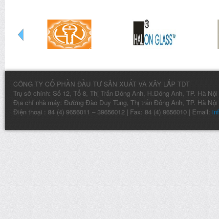
CÔNG TY CỔ PHẦN ĐẦU TƯ SẢN XUẤT VÀ XÂY LẮP TDT
Trụ sở chính: Số 12, Tổ 8, Thị Trấn Đông Anh, H.Đông Anh, TP. Hà Nội
Địa chỉ nhà máy: Đường Đào Duy Tùng, Thị trấn Đông Anh, TP. Hà Nội
Điện thoại : 84 (4) 9656011 – 39656012 | Fax: 84 (4) 9656010 | Email:
in