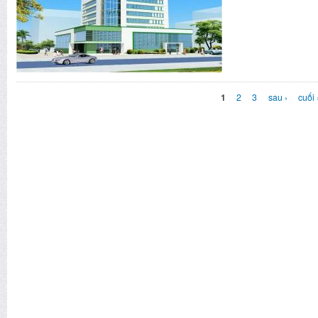
CÁC TRANG
1
2
3
sau ›
cuối 