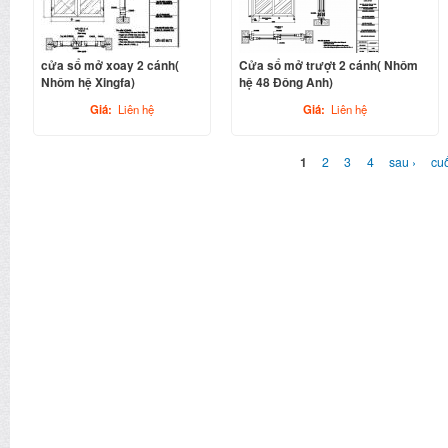
cửa sổ mở xoay 2 cánh(
Cửa sổ mở trượt 2 cánh( Nhôm
Nhôm hệ Xingfa)
hệ 48 Đông Anh)
Giá:
Liên hệ
Giá:
Liên hệ
CÁC TRANG
1
2
3
4
sau ›
cuố