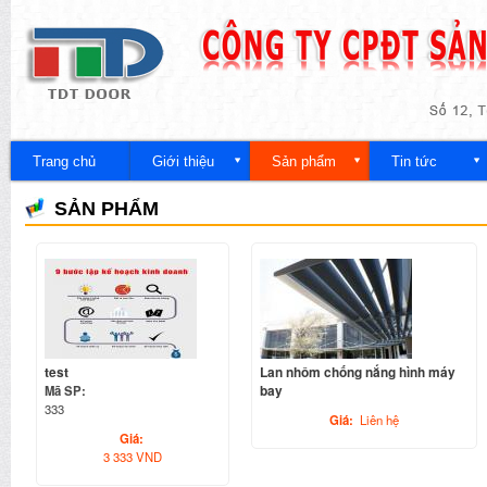
Nh
đế
Công
nội
ty
du
Trang chủ
Giới thiệu
Sản phẩm
Tin tức
SẢN PHẨM
test
Lan nhôm chống nắng hình máy
Mã SP:
bay
333
Giá:
Liên hệ
Giá:
3 333 VND