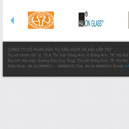
CÔNG TY CỔ PHẦN ĐẦU TƯ SẢN XUẤT VÀ XÂY LẮP TDT
Trụ sở chính: Số 12, Tổ 8, Thị Trấn Đông Anh, H.Đông Anh, TP. Hà Nội
Địa chỉ nhà máy: Đường Đào Duy Tùng, Thị trấn Đông Anh, TP. Hà Nội
Điện thoại : 84 (4) 9656011 – 39656012 | Fax: 84 (4) 9656010 | Email:
in