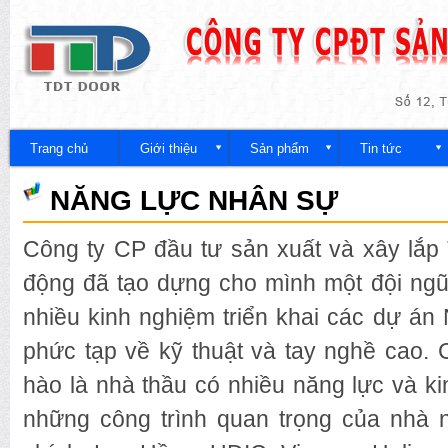
Nh
đế
Công
nội
ty
du
Trang chủ
Giới thiệu
Sản phẩm
Tin tức
NĂNG LỰC NHÂN SỰ
Công ty CP đầu tư sản xuất và xây lắp
động đã tạo dựng cho mình một đội ng
nhiều kinh nghiệm triển khai các dự án
phức tạp về kỹ thuật và tay nghề cao. 
hào là nhà thầu có nhiều năng lực và 
những công trình quan trọng của nhà