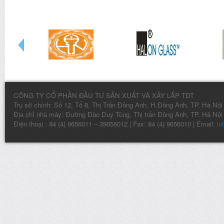
CÔNG TY CỔ PHẦN ĐẦU TƯ SẢN XUẤT VÀ XÂY LẮP TDT
Trụ sở chính: Số 12, Tổ 8, Thị Trấn Đông Anh, H.Đông Anh, TP. Hà Nội
Địa chỉ nhà máy: Đường Đào Duy Tùng, Thị trấn Đông Anh, TP. Hà Nội
Điện thoại : 84 (4) 9656011 – 39656012 | Fax: 84 (4) 9656010 | Email:
in