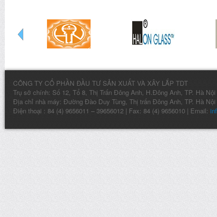
CÔNG TY CỔ PHẦN ĐẦU TƯ SẢN XUẤT VÀ XÂY LẮP TDT
Trụ sở chính: Số 12, Tổ 8, Thị Trấn Đông Anh, H.Đông Anh, TP. Hà Nội
Địa chỉ nhà máy: Đường Đào Duy Tùng, Thị trấn Đông Anh, TP. Hà Nội
Điện thoại : 84 (4) 9656011 – 39656012 | Fax: 84 (4) 9656010 | Email:
in