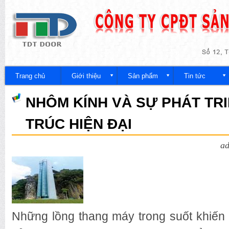
Nh
đế
Công
nội
ty
du
Trang chủ
Giới thiệu
Sản phẩm
Tin tức
NHÔM KÍNH VÀ SỰ PHÁT TRI
TRÚC HIỆN ĐẠI
a
Những lồng thang máy trong suốt khiến