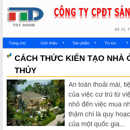
Nh
đế
Công
nội
ty
du
Trang chủ
Giới thiệu
Sản phẩm
Tin tức
CÁCH THỨC KIẾN TẠO NHÀ
THỦY
An toàn thoải mái, ti
của việc cư trú từ v
nhỏ đến việc mua nhà
thậm chí là quy hoạc
của một quốc gia...