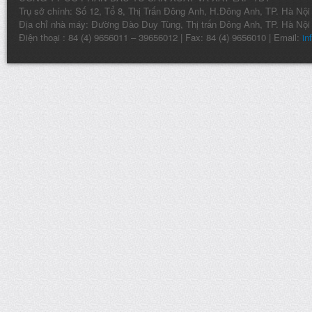
Trụ sở chính: Số 12, Tổ 8, Thị Trấn Đông Anh, H.Đông Anh, TP. Hà Nội
Địa chỉ nhà máy: Đường Đào Duy Tùng, Thị trấn Đông Anh, TP. Hà Nội
Điện thoại : 84 (4) 9656011 – 39656012 | Fax: 84 (4) 9656010 | Email:
in