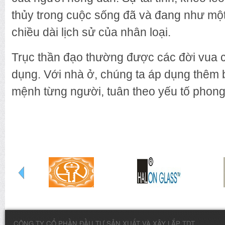
thủy trong cuộc sống đã và đang như một
chiều dài lịch sử của nhân loại.
Trục thần đạo thường được các đời vua 
dụng. Với nhà ở, chúng ta áp dụng thêm 
mệnh từng người, tuân theo yếu tố phong t
CÔNG TY CỔ PHẦN ĐẦU TƯ SẢN XUẤT VÀ XÂY LẮP TDT